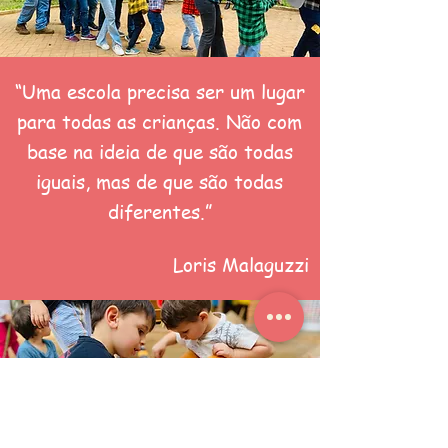
“Uma escola precisa ser um lugar
para todas as crianças. Não com
base na ideia de que são todas
iguais, mas de que são todas
diferentes.”
Loris Malaguzzi